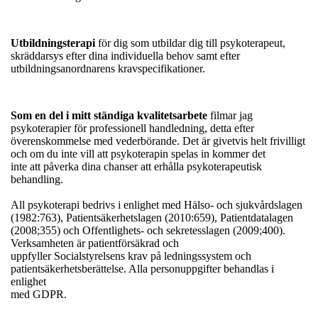
Utbildningsterapi
för dig som utbildar dig till psykoterapeut,
skräddarsys efter dina individuella behov samt efter
utbildningsanordnarens kravspecifikationer.
Som en del i mitt ständiga kvalitetsarbete
filmar jag
psykoterapier för professionell handledning, detta efter
överenskommelse med vederbörande. Det är givetvis helt frivilligt
och om du inte vill att psykoterapin spelas in kommer det
inte att påverka dina chanser att erhålla psykoterapeutisk
behandling.
All psykoterapi bedrivs i enlighet med Hälso- och sjukvårdslagen
(1982:763), Patientsäkerhetslagen (2010:659), Patientdatalagen
(2008;355) och Offentlighets- och sekretesslagen (2009;400).
Verksamheten är patientförsäkrad och
uppfyller Socialstyrelsens krav på ledningssystem och
patientsäkerhetsberättelse. Alla personuppgifter behandlas i
enlighet
med GDPR.