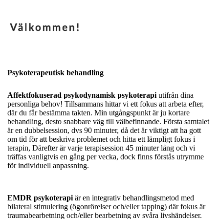
Psykoterapeutisk behandling
Affektfokuserad psykodynamisk psykoterapi
utifrån dina
personliga behov! Tillsammans hittar vi ett fokus att arbeta efter,
där du får bestämma takten. Min utgångspunkt är ju kortare
behandling, desto snabbare väg till välbefinnande. Första samtalet
är en dubbelsession, dvs 90 minuter, då det är viktigt att ha gott
om tid för att beskriva problemet och hitta ett lämpligt fokus i
terapin, Därefter är varje terapisession 45 minuter lång och vi
träffas vanligtvis en gång per vecka, dock finns förstås utrymme
för individuell anpassning.
EMDR psykoterapi
är en integrativ behandlingsmetod med
bilateral stimulering (ögonrörelser och/eller tapping) där fokus är
traumabearbetning och/eller bearbetning av svåra livshändelser.