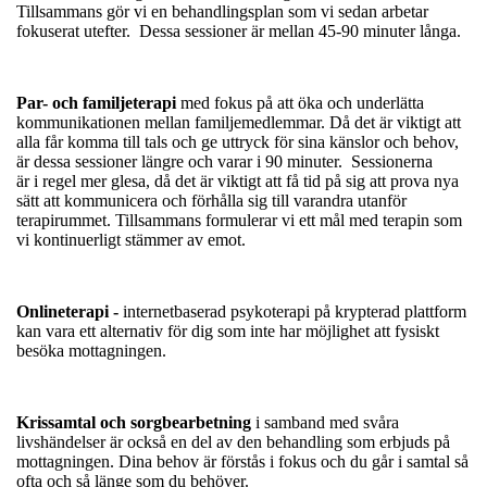
Tillsammans gör vi en behandlingsplan som vi sedan arbetar
fokuserat utefter. Dessa sessioner är mellan 45-90 minuter långa.
Par- och familjeterapi
med fokus på att öka och underlätta
kommunikationen mellan familjemedlemmar. Då det är viktigt att
alla får komma till tals och ge uttryck för sina känslor och behov,
är dessa sessioner längre och varar i 90 minuter. Sessionerna
är i regel mer glesa, då det är viktigt att få tid på sig att prova nya
sätt att kommunicera och förhålla sig till varandra utanför
terapirummet. Tillsammans formulerar vi ett mål med terapin som
vi kontinuerligt stämmer av emot.
Onlineterapi -
internetbaserad psykoterapi på krypterad plattform
kan vara ett alternativ för dig som inte har möjlighet att fysiskt
besöka mottagningen.
Krissamtal och sorgbearbetning
i samband med svåra
livshändelser är också en del av den behandling som erbjuds på
mottagningen. Dina behov är förstås i fokus och du går i samtal så
ofta och så länge som du behöver.